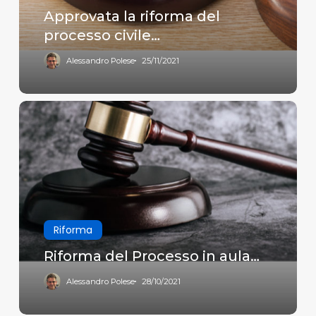
Approvata la riforma del
processo civile…
Alessandro Polese
25/11/2021
Riforma
del
Processo
in
aula…
Riforma
Riforma del Processo in aula…
Alessandro Polese
28/10/2021