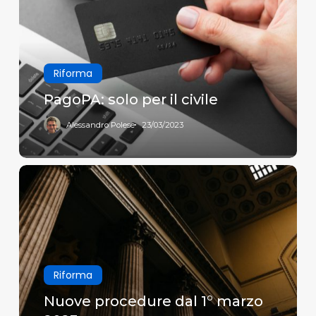
il
civile
Riforma
PagoPA: solo per il civile
Alessandro Polese
23/03/2023
Nuove
procedure
dal
1°
marzo
2023
Riforma
Nuove procedure dal 1° marzo