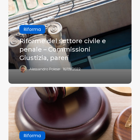
settore
civile
e
Riforma
penale
–
Riforme del settore civile e
Commissioni
penale – Commissioni
Giustizia,
Giustizia, pareri
pareri
Alessandro Polese
16/09/2022
Approvata
la
riforma
del
processo
civile…
Riforma