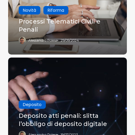
Novità
Riforma
Processi Telematici Civili e
Penali
Alessandro Polese
29/09/2024
Deposito
atti
penali:
slitta
l’obbligo
di
deposito
Deposito
digitale
Deposito atti penali: slitta
l’obbligo di deposito digitale
Alessandro Polese
19/07/2023