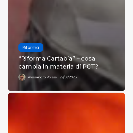
Riforma
“Riforma Cartabia” – cosa
cambia in materia di PCT?
Alessandro Polese
29/01/2023
Nomina
del
difensore
firmata
in
CADES,