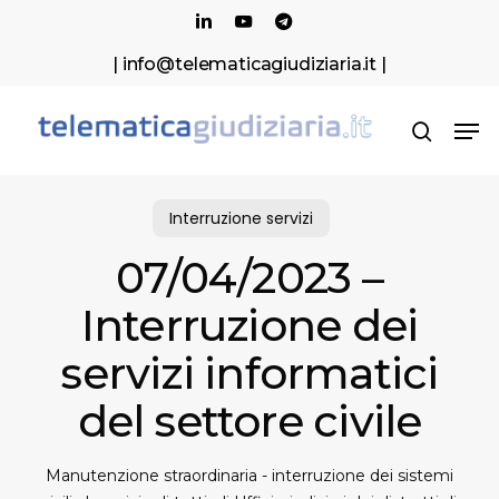
Skip
Menu
linkedin
youtube
telegram
to
| info@telematicagiudiziaria.it |
main
content
Men
search
Interruzione servizi
07/04/2023 –
Interruzione dei
servizi informatici
del settore civile
Manutenzione straordinaria - interruzione dei sistemi