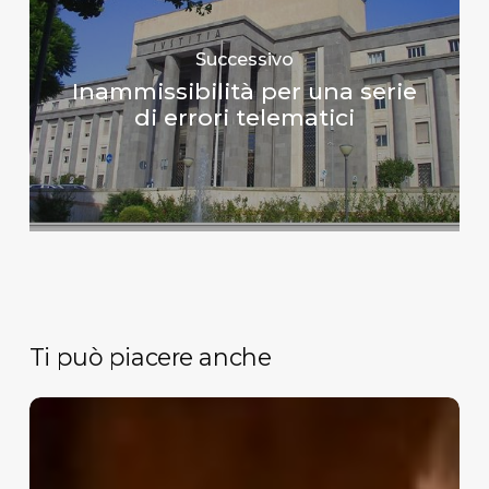
Successivo
Inammissibilità per una serie
di errori telematici
Ti può piacere anche
“Riforma
Cartabia”
–
cosa