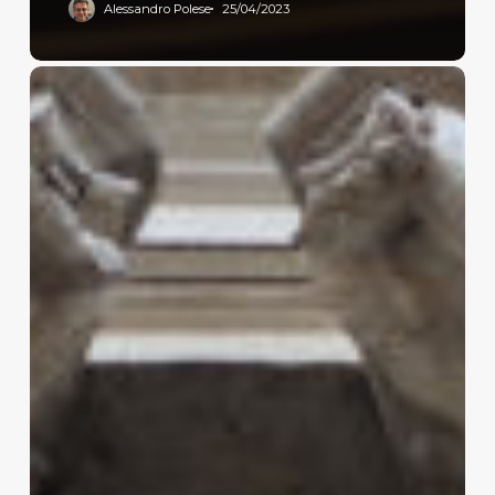
Alessandro Polese
25/04/2023
Ammissibilità
della
scansione
come
atto
principale