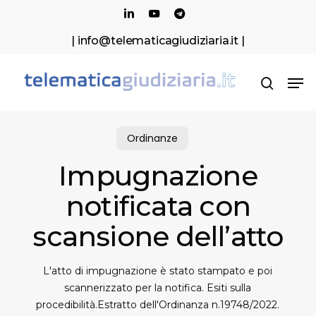
Skip
Menu
linkedin
youtube
telegram
to
| info@telematicagiudiziaria.it |
main
content
Men
search
Ordinanze
Impugnazione
notificata con
scansione dell’atto
L'atto di impugnazione è stato stampato e poi
scannerizzato per la notifica. Esiti sulla
procedibilità.Estratto dell'Ordinanza n.19748/2022.