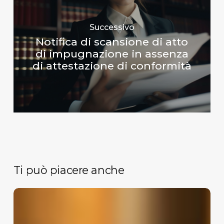
Successivo
Notifica di scansione di atto
di impugnazione in assenza
di attestazione di conformità
Ti può piacere anche
Inammissibilità
del
ricorso